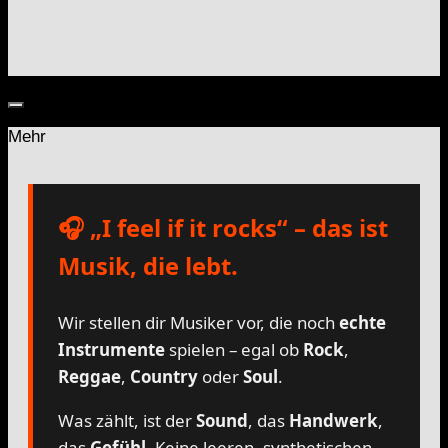
Mehr
🎧 „I feel if it rocks“ – das ist
Musik, die lebt.
Wir stellen dir Musiker vor, die noch
echte
Instrumente
spielen – egal ob
Rock
,
Reggae
,
Country
oder
Soul
.
Was zählt, ist der
Sound
, das
Handwerk
,
das
Gefühl
. Keine leeren, synthetischen