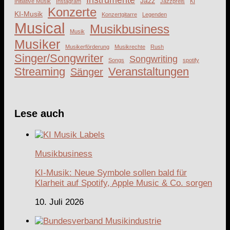
Instrumente
Jazz
Initiative Musik
Instagram
Jazzpreis
KI
Konzerte
KI-Musik
Konzertgitarre
Legenden
Musical
Musikbusiness
Musik
Musiker
Musikerförderung
Musikrechte
Rush
Singer/Songwriter
Songwriting
Songs
spotify
Streaming
Veranstaltungen
Sänger
Lese auch
Musikbusiness
KI-Musik: Neue Symbole sollen bald für
Klarheit auf Spotify, Apple Music & Co. sorgen
10. Juli 2026