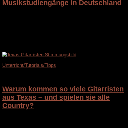
Musikstudiengänge in Deutschland
Wer ein Musikstudium beginnen möchte, steht oft vor
einer schwierigen Entscheidung: Welche Hochschule
passt zu den eigenen Interessen? Welche Abschlüsse
werden angeboten? Und welche Studiengänge führen
überhaupt in bestimmte musikalische Berufsfelder?
Genau hier setzt...
Unterricht/Tutorials/Tipps
8. Oktober 2025
Warum kommen so viele Gitarristen
aus Texas – und spielen sie alle
Country?
Texas ist die Heimat einiger der besten und
einflussreichsten Gitarristen der Welt und es werden