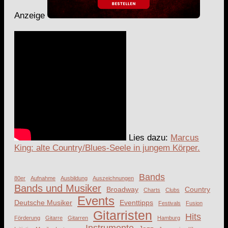
Anzeige
Lies dazu:
Marcus
King: alte Country/Blues-Seele in jungem Körper.
Bands
80er
Aufnahme
Ausbildung
Auszeichnungen
Bands und Musiker
Broadway
Country
Charts
Clubs
Events
Deutsche Musiker
Eventtipps
Festivals
Fusion
Gitarristen
Hits
Förderung
Gitarre
Gitarren
Hamburg