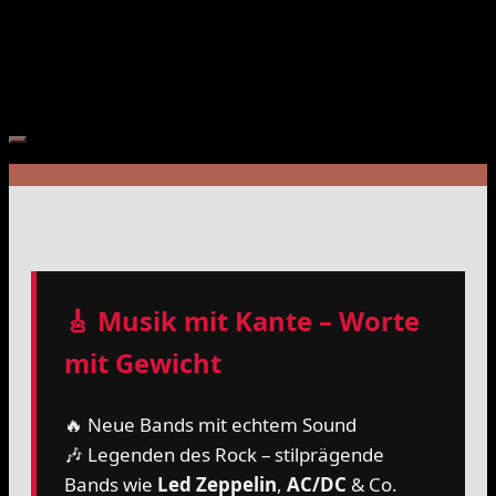
immer mehr. Warum, was liegt dort in der Luft? Wir gehen
der Frage mal nach.
🎸 Musik mit Kante – Worte
mit Gewicht
🔥 Neue Bands mit echtem Sound
🎶 Legenden des Rock – stilprägende
Bands wie
Led Zeppelin
,
AC/DC
& Co.