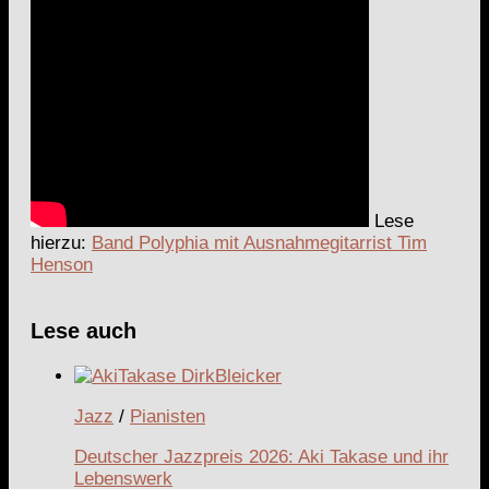
Lese
hierzu:
Band Polyphia mit Ausnahmegitarrist Tim
Henson
Lese auch
Jazz
/
Pianisten
Deutscher Jazzpreis 2026: Aki Takase und ihr
Lebenswerk