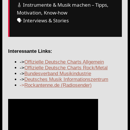
🎸 Instrumente & Musik machen – Tipps,
Motivation, Know-how
🗣️ Interviews & Stories
Interessante Links:
->
Offizielle Deutsche Charts Allgemein
->
Offizielle Deutsche Charts Rock/Metal
->
Bundesverband Musikindustrie
->
Deutsches Musik Informationszentrum
->
Rockantenne.de (Radiosender)