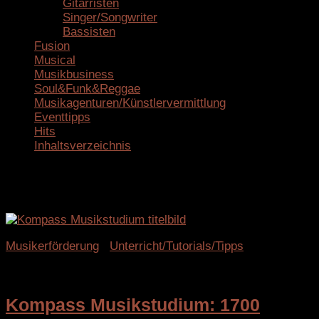
Gitarristen
Singer/Songwriter
Bassisten
Fusion
Musical
Musikbusiness
Soul&Funk&Reggae
Musikagenturen/Künstlervermittlung
Eventtipps
Hits
Inhaltsverzeichnis
Schlagwörter:
Ausbildung
Musikerförderung
/
Unterricht/Tutorials/Tipps
19. Mai 2026
Kompass Musikstudium: 1700