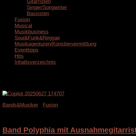
Gitarristen
Singer/Songwriter
Bassisten
Fusion
Musical
Musikbusiness
Soul&Funk&Reggae
Musikagenturen/Künstlervermittlung
Eventtipps
Hits
Inhaltsverzeichnis
Schlagwörter:
Fusion
Bands&Musiker
/
Fusion
8. Juli 2025
Band Polyphia mit Ausnahmegitarris