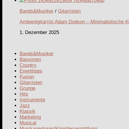
Bands&Musiker
/
Gitarristen
Ambientgitarrist Adam Dodson – Minimalistische K
1. Dezember 2025
Bands&Musiker
Bassisten
Country
Eventtipps
Fusion
Gitarristen
Grunge
Hits
Instrumente
Jazz
Klassik
Marketing
Musical
Musikagenturen/Künstlervermittlung