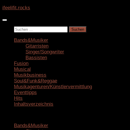
Zum
ifeelifit.rocks
Inhalt
springen
Suchen
nach:
Bands&Musiker
Gitarristen
Singer/Songwriter
Bassisten
Fusion
Musical
Musikbusiness
Soul&Funk&Reggae
Musikagenturen/Künstlervermittlung
Eventtipps
Hits
Inhaltsverzeichnis
Bands&Musiker