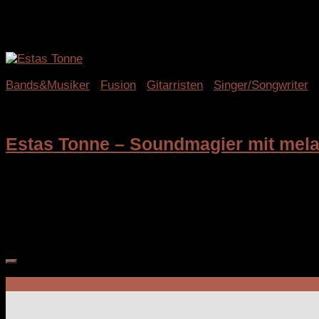
Futuristisch, avantgardistisch, clean und glamourös – di
schwer einzuordnen, überzeugt die Band Fans vielerlei Gen
Bands&Musiker
/
Fusion
/
Gitarristen
/
Singer/Songwriter
29. Juni 2025
Estas Tonne – Soundmagier mit mela
In einzigartige, geheimnisvolle Klangwelten entführt uns d
moderne elektronische Sounds.