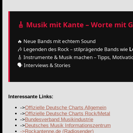
🎸 Musik mit Kante – Worte mit 
🔥 Neue Bands mit echtem Sound
🎶 Legenden des Rock – stilprägende Bands wie
L
🎸 Instrumente & Musik machen – Tipps, Motivat
🗣️ Interviews & Stories
Interessante Links:
->
Offizielle Deutsche Charts Allgemein
->
Offizielle Deutsche Charts Rock/Metal
->
Bundesverband Musikindustrie
->
Deutsches Musik Informationszentrum
->
Rockantenne.de (Radiosender)