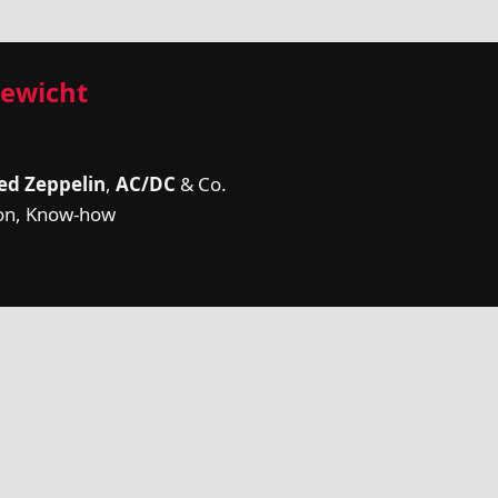
Gewicht
ed Zeppelin
,
AC/DC
& Co.
ion, Know-how