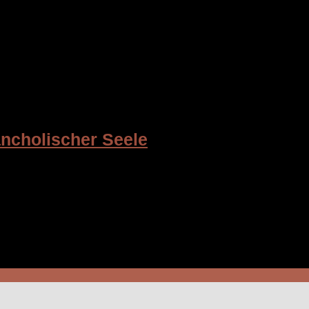
e Band Polyphia um den Ausnahmegitarristen Tim Henson setz
res, besonders aber die ...
ncholischer Seele
er Gitarrist Estas Tonne mit einem bunten Stilmix aus folklo