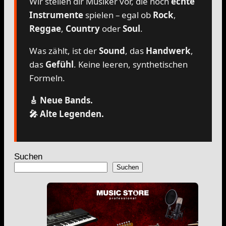
Wir stellen dir Musiker vor, die noch
echte
Instrumente
spielen – egal ob
Rock
,
Reggae
,
Country
oder
Soul
.
Was zählt, ist der
Sound
, das
Handwerk
,
das
Gefühl
. Keine leeren, synthetischen
Formeln.
🎸 Neue Bands.
🎤 Alte Legenden.
Suchen
Suchen