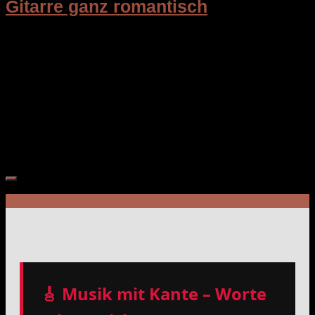
Gitarre ganz romantisch
Perfekt zum Abschalten und Abtauchen: Christina
Sandsengens Gitarrenklänge vereinen norwegische alte
Weisen mit mittelalterlichen spanischen Klängen,
verstärkt durch moderne Soundtechnik. Ihre hohe
technische Brillanz und ihre engelsgleiche Schönheit
ziehen Musikfans auf aller Welt in...
🎸 Musik mit Kante – Worte