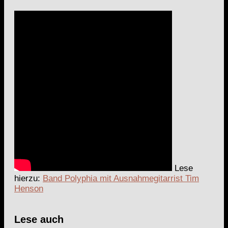
Lese
hierzu:
Band Polyphia mit Ausnahmegitarrist Tim
Henson
Lese auch