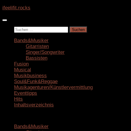
Zum
ifeelifit.rocks
Inhalt
springen
Suchen
nach:
Bands&Musiker
Gitarristen
Singer/Songwriter
Bassisten
Fusion
Musical
Musikbusiness
Soul&Funk&Reggae
Musikagenturen/Künstlervermittlung
Eventtipps
Hits
Inhaltsverzeichnis
Bands&Musiker