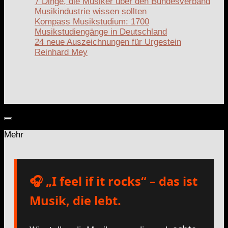
7 Dinge, die Musiker über den Bundesverband
Musikindustrie wissen sollten
Kompass Musikstudium: 1700
Musikstudiengänge in Deutschland
24 neue Auszeichnungen für Urgestein
Reinhard Mey
Mehr
🎧 „I feel if it rocks“ – das ist
Musik, die lebt.