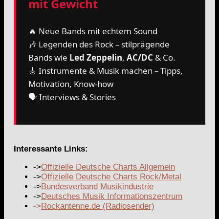
mit Gewicht
🔥 Neue Bands mit echtem Sound
🎶 Legenden des Rock – stilprägende
Bands wie
Led Zeppelin
,
AC/DC
& Co.
🎸 Instrumente & Musik machen – Tipps,
Motivation, Know-how
🗣️ Interviews & Stories
Interessante Links:
->
Offizielle Deutsche Charts Allgemein
->
Offizielle Deutsche Charts Rock/Metal
->
Bundesverband Musikindustrie
->
Deutsches Musik Informationszentrum
->
Rockantenne.de (Radiosender)