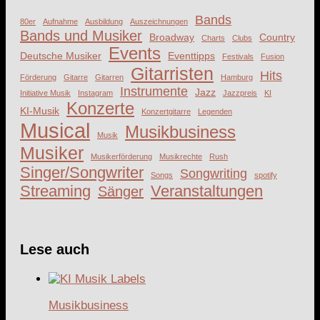
Bands
80er
Aufnahme
Ausbildung
Auszeichnungen
Bands und Musiker
Broadway
Country
Charts
Clubs
Events
Deutsche Musiker
Eventtipps
Festivals
Fusion
Gitarristen
Hits
Förderung
Gitarre
Gitarren
Hamburg
Instrumente
Jazz
Initiative Musik
Instagram
Jazzpreis
KI
Konzerte
KI-Musik
Konzertgitarre
Legenden
Musical
Musikbusiness
Musik
Musiker
Musikerförderung
Musikrechte
Rush
Singer/Songwriter
Songwriting
Songs
spotify
Streaming
Veranstaltungen
Sänger
Lese auch
Musikbusiness