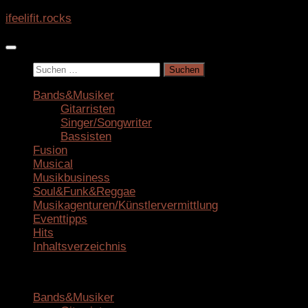
Zum
ifeelifit.rocks
Inhalt
springen
Suchen
nach:
Bands&Musiker
Gitarristen
Singer/Songwriter
Bassisten
Fusion
Musical
Musikbusiness
Soul&Funk&Reggae
Musikagenturen/Künstlervermittlung
Eventtipps
Hits
Inhaltsverzeichnis
Bands&Musiker