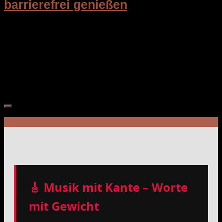
barrierefrei genießen
Stage Entertainment erweitert barrierefreie Angebote:
Audiodeskription bei „MJ – Das Michael Jackson
Musical“ und erste Relaxed Performance beim „König der
Löwen“
🎸 Musik mit Kante – Worte
mit Gewicht