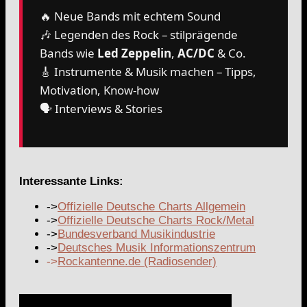
🔥 Neue Bands mit echtem Sound
🎶 Legenden des Rock – stilprägende
Bands wie
Led Zeppelin
,
AC/DC
& Co.
🎸 Instrumente & Musik machen – Tipps,
Motivation, Know-how
🗣️ Interviews & Stories
Interessante Links:
->
Offizielle Deutsche Charts Allgemein
->
Offizielle Deutsche Charts Rock/Metal
->
Bundesverband Musikindustrie
->
Deutsches Musik Informationszentrum
->
Rockantenne.de (Radiosender)