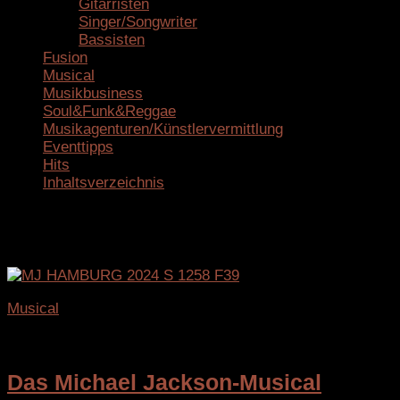
Gitarristen
Singer/Songwriter
Bassisten
Fusion
Musical
Musikbusiness
Soul&Funk&Reggae
Musikagenturen/Künstlervermittlung
Eventtipps
Hits
Inhaltsverzeichnis
Schlagwörter:
Inklusion
Musical
10. November 2025
Das Michael Jackson-Musical