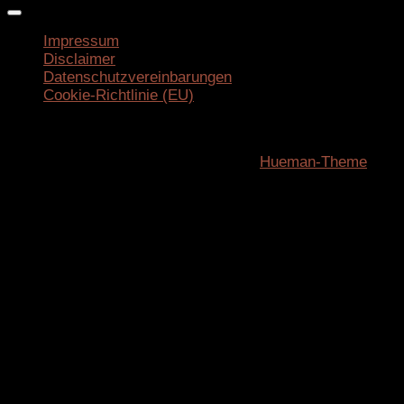
Impressum
Disclaimer
Datenschutzvereinbarungen
Cookie-Richtlinie (EU)
ifeelifit.rocks © 2026. Alle Rechte vorbehalten.
Präsentiert von
- Entworfen mit dem
Hueman-Theme