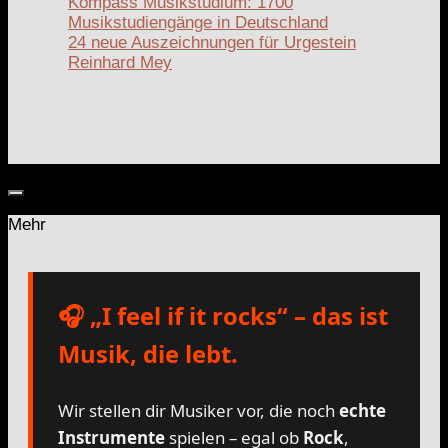
Kompass Musikstudium: 1700
Musikstudiengänge in Deutschland
24 neue Auszeichnungen für Urgestein
Reinhard Mey
Mehr
🎧 „I feel if it rocks“ – das ist
Musik, die lebt.
Wir stellen dir Musiker vor, die noch
echte
Instrumente
spielen – egal ob
Rock
,