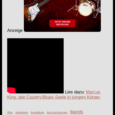
Anzeige
Lies dazu:
Marcus
King: alte Country/Blues-Seele in jungem Körper.
Bands
80er
Aufnahme
Ausbildung
Auszeichnungen