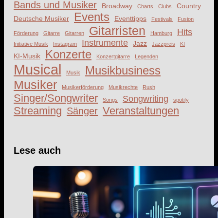
Bands und Musiker
Broadway
Country
Charts
Clubs
Events
Deutsche Musiker
Eventtipps
Festivals
Fusion
Gitarristen
Hits
Förderung
Gitarre
Gitarren
Hamburg
Instrumente
Jazz
Initiative Musik
Instagram
Jazzpreis
KI
Konzerte
KI-Musik
Konzertgitarre
Legenden
Musical
Musikbusiness
Musik
Musiker
Musikerförderung
Musikrechte
Rush
Singer/Songwriter
Songwriting
Songs
spotify
Streaming
Veranstaltungen
Sänger
Lese auch