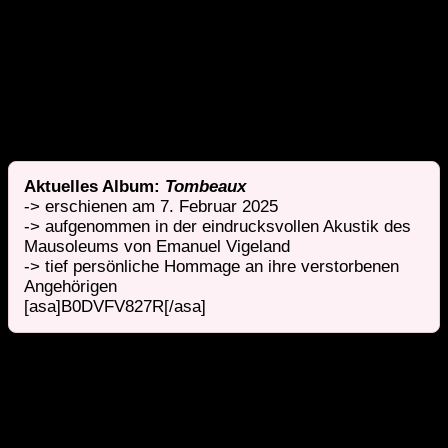
Connor.
Als Botschafterin von
GramArt
und
stimmberechtigtes Mitglied der
Recording Academy
(Grammy Awards®) gestaltet sie die Zukunft der
klassischen Musik aktiv mit.
Aktuelles Album:
Tombeaux
-> erschienen am 7. Februar 2025
-> aufgenommen in der eindrucksvollen Akustik des
Mausoleums von Emanuel Vigeland
-> tief persönliche Hommage an ihre verstorbenen
Angehörigen
[asa]B0DVFV827R[/asa]