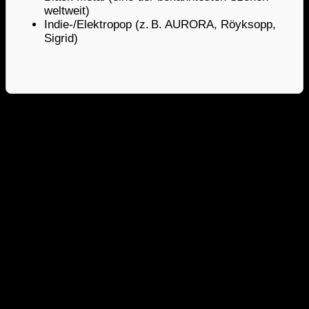
weltweit)
Indie-/Elektropop (z. B. AURORA, Röyksopp,
Sigrid)
Facts zu Christina Sandsengens Schaffen
Sie ist auf dem Album
Apoptosis
der Death-Metal-
Band
Allegaeon
zu hören:
Colors of the Currents
und eine Bonusversion von
Concerto in Dm (BWV
1052)
von J. S. Bach.
Gitarrist Marius Noss Gundersen hat ihr eine Suite
namens
Seasons
gewidmet.
Sie veröffentlichte eine eigene Version des Stückes
Dee
von Gitarrenheld Randy Rhoads, für die sie
sehr viel Lob erhielt.
Christina Sandsengen spielt eine speziell
angefertigte Gitarre des Gitarrenbauers Stephan