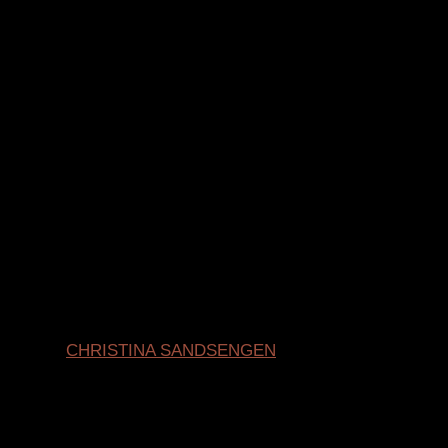
Quelle:
CHRISTINA SANDSENGEN
“Christina Sandsengen is no mere strummer.
Instead she is a sensitive listener, who delves