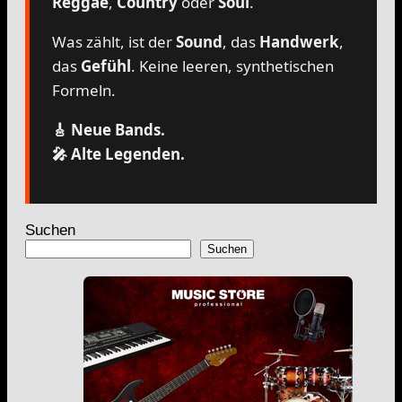
Reggae
,
Country
oder
Soul
.
Was zählt, ist der
Sound
, das
Handwerk
,
das
Gefühl
. Keine leeren, synthetischen
Formeln.
🎸 Neue Bands.
🎤 Alte Legenden.
Suchen
Suchen