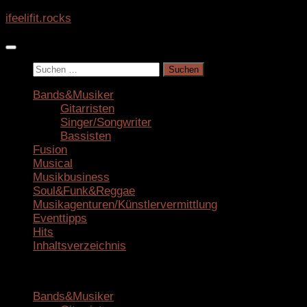
Zum
ifeelifit.rocks
Inhalt
springen
Suchen
nach:
Bands&Musiker
Gitarristen
Singer/Songwriter
Bassisten
Fusion
Musical
Musikbusiness
Soul&Funk&Reggae
Musikagenturen/Künstlervermittlung
Eventtipps
Hits
Inhaltsverzeichnis
Bands&Musiker