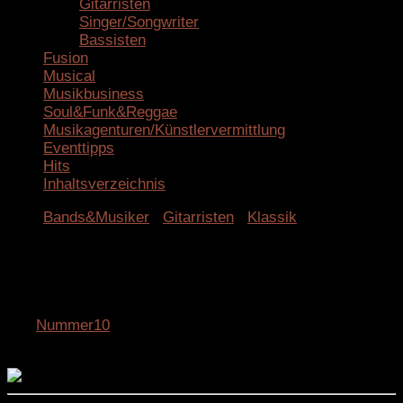
Gitarristen
Singer/Songwriter
Bassisten
Fusion
Musical
Musikbusiness
Soul&Funk&Reggae
Musikagenturen/Künstlervermittlung
Eventtipps
Hits
Inhaltsverzeichnis
Bands&Musiker
/
Gitarristen
/
Klassik
Christina Sandsengen – Klassik
Gitarre ganz romantisch
von
Nummer10
· Veröffentlicht
6. Juli 2025
· Aktualisiert
5. September 2025