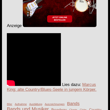
Anzeige
Lies dazu:
Marcus
King: alte Country/Blues-Seele in jungem Körper.
Bands
80er
Aufnahme
Ausbildung
Auszeichnungen
Bands und Musiker
Broadway
Country
Charts
Clubs