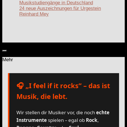
Musikstudiengänge in Deutschland
24 neue Auszeichnungen für Urgestein
Reinhard Mey
Mehr
🎧 „I feel if it rocks“ – das ist
Musik, die lebt.
Wir stellen dir Musiker vor, die noch
echte
Instrumente
spielen – egal ob
Rock
,