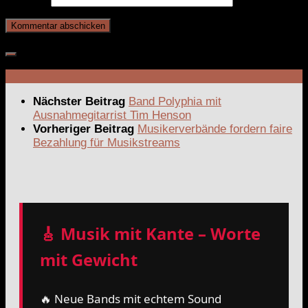
Nächster Beitrag
Band Polyphia mit
Ausnahmegitarrist Tim Henson
Vorheriger Beitrag
Musikerverbände fordern faire
Bezahlung für Musikstreams
🎸 Musik mit Kante – Worte
mit Gewicht
🔥 Neue Bands mit echtem Sound