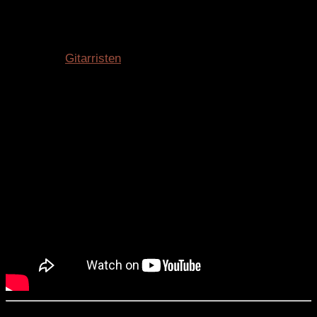
Sie studierte bei namhaften Dozenten, Lehrern und
Mentoren wie: Martin Haug, Erik Stenstadvold, Gérard
Abiton und Leo Brouwer. Dazu kamen Meisterkurse bei
berühmten
Gitarristen
wie: Eliot Fisk, Aniello Desiderio
und Fabio Zanon.