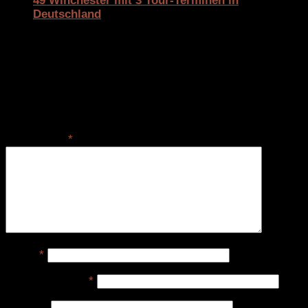
49 Winchester mit 3 Tour-Terminen in
Deutschland
10. Oktober 2025
Schreibe einen Kommentar
Deine E-Mail-Adresse wird nicht veröffentlicht.
Erforderliche Felder sind mit
*
markiert
Kommentar
*
Name
*
E-Mail-Adresse
*
Website