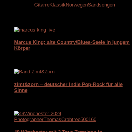
Schlagwörter:
Gitarre
Klassik
Norwegen
Sandsengen
Für dich vielleicht ebenfalls interessant …
Marcus King: alte Country/Blues-Seele in jungem
Körper
14. Juli 2025
zimt&zorn – deutscher Indie Pop-Rock für alle
Sinne
5. August 2025