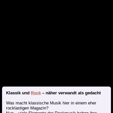
klassische Stücke, gerne aus dem spanischen Raum und
moderne Variationen mittelalterlicher Studien. Aber vor
allem überzeugt sie auch als Komponistin und mit ihren
herausragenden technischen Fähigkeiten.
„Die klassische Gitarre ist der Schlüssel zu
meiner unbewussten Welt der Emotionen und
Gedanken, also stelle ich die klassische
Gitarre in den Mittelpunkt und verwende
verschiedene Klanglandschaften und
Elemente, um die Farben und den Ausdruck
der Gitarre hervorzuheben oder zu verstärken,
und ich verwende viele Imitationen von
Gitarrenglocken, um das leere und
schmerzhafte Gefühl einer Beerdigung
einzufangen“.
Klassik und
Rock
– näher verwandt als gedacht
Was macht klassische Musik hier in einem eher
rocklastigen Magazin?