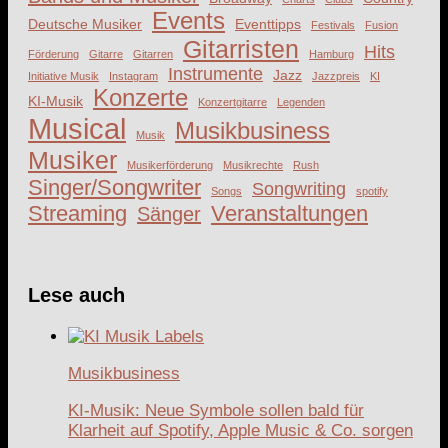
Events
Deutsche Musiker
Eventtipps
Festivals
Fusion
Gitarristen
Hits
Förderung
Gitarre
Gitarren
Hamburg
Instrumente
Jazz
Initiative Musik
Instagram
Jazzpreis
KI
Konzerte
KI-Musik
Konzertgitarre
Legenden
Musical
Musikbusiness
Musik
Musiker
Musikerförderung
Musikrechte
Rush
Singer/Songwriter
Songwriting
Songs
spotify
Streaming
Veranstaltungen
Sänger
Lese auch
Musikbusiness
KI-Musik: Neue Symbole sollen bald für
Klarheit auf Spotify, Apple Music & Co. sorgen