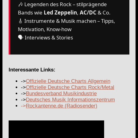
🎶 Legenden des Rock – stilprägende
Bands wie
Led Zeppelin
,
AC/DC
& Co.
🎸 Instrumente & Musik machen – Tipps,
Motivation, Know-how
🗣️ Interviews & Stories
Interessante Links:
->
Offizielle Deutsche Charts Allgemein
->
Offizielle Deutsche Charts Rock/Metal
->
Bundesverband Musikindustrie
->
Deutsches Musik Informationszentrum
->
Rockantenne.de (Radiosender)