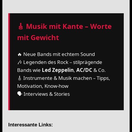
🎸 Musik mit Kante – Worte
mit Gewicht
🔥 Neue Bands mit echtem Sound
🎶 Legenden des Rock – stilprägende
Bands wie
Led Zeppelin
,
AC/DC
& Co.
🎸 Instrumente & Musik machen – Tipps,
Motivation, Know-how
🗣️ Interviews & Stories
Interessante Links: