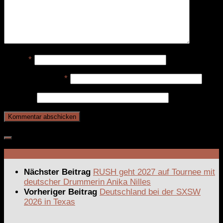
Name
*
E-Mail-Adresse
*
Website
Nächster Beitrag
RUSH geht 2027 auf Tournee mit
deutscher Drummerin Anika Nilles
Vorheriger Beitrag
Deutschland bei der SXSW
2026 in Texas