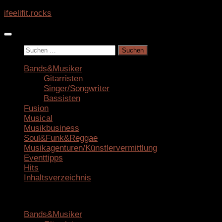
Zum
ifeelifit.rocks
Inhalt
springen
Suchen
nach:
Bands&Musiker
Gitarristen
Singer/Songwriter
Bassisten
Fusion
Musical
Musikbusiness
Soul&Funk&Reggae
Musikagenturen/Künstlervermittlung
Eventtipps
Hits
Inhaltsverzeichnis
Bands&Musiker