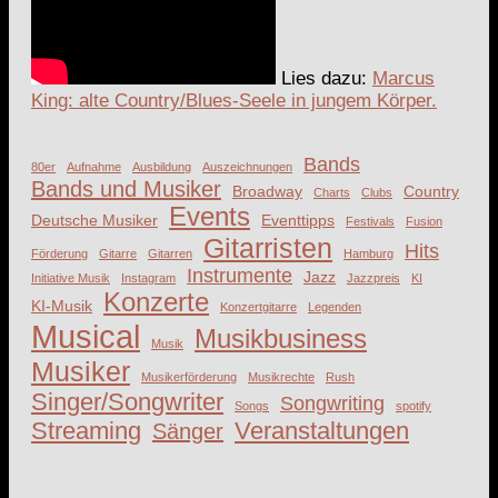
Lies dazu:
Marcus
King: alte Country/Blues-Seele in jungem Körper.
Bands
80er
Aufnahme
Ausbildung
Auszeichnungen
Bands und Musiker
Broadway
Country
Charts
Clubs
Events
Deutsche Musiker
Eventtipps
Festivals
Fusion
Gitarristen
Hits
Förderung
Gitarre
Gitarren
Hamburg
Instrumente
Jazz
Initiative Musik
Instagram
Jazzpreis
KI
Konzerte
KI-Musik
Konzertgitarre
Legenden
Musical
Musikbusiness
Musik
Musiker
Musikerförderung
Musikrechte
Rush
Singer/Songwriter
Songwriting
Songs
spotify
Streaming
Veranstaltungen
Sänger