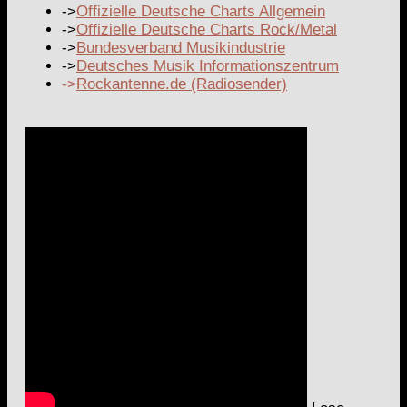
->
Offizielle Deutsche Charts Allgemein
->
Offizielle Deutsche Charts Rock/Metal
->
Bundesverband Musikindustrie
->
Deutsches Musik Informationszentrum
->
Rockantenne.de (Radiosender)