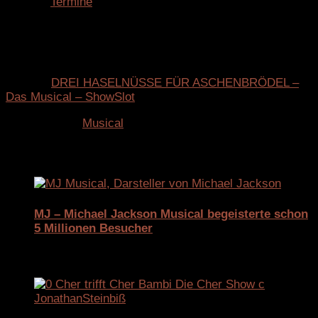
Weitere
Termine
sind in Planung.
Der Vorverkauf hat begonnen – und mit ihm die Vorfreude
auf einen Winter voller Magie, Musik und unvergesslicher
Momente.
Tickets:
DREI HASELNÜSSE FÜR ASCHENBRÖDEL –
Das Musical – ShowSlot
Schlagwörter:
Musical
Für dich vielleicht ebenfalls interessant …
MJ – Michael Jackson Musical begeisterte schon
5 Millionen Besucher
6. August 2025