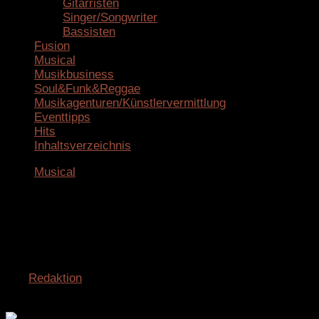
Gitarristen
Singer/Songwriter
Bassisten
Fusion
Musical
Musikbusiness
Soul&Funk&Reggae
Musikagenturen/Künstlervermittlung
Eventtipps
Hits
Inhaltsverzeichnis
Musical
Musical „Drei Nüsse für
Aschenbrödel“ auf Tour im Winter
2026
von
Redaktion
· Veröffentlicht
20. Februar 2026
·
Aktualisiert
20. Februar 2026