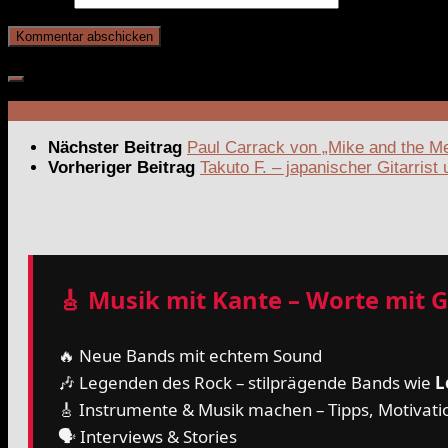
Nächster Beitrag
Paul Carrack von „Mike and the Me
Vorheriger Beitrag
Takuto F. – japanischer Gitarri
🎸 Musik mit Kante – Worte mit 
🔥 Neue Bands mit echtem Sound
🎶 Legenden des Rock – stilprägende Bands wie
L
🎸 Instrumente & Musik machen – Tipps, Motivat
🗣️ Interviews & Stories