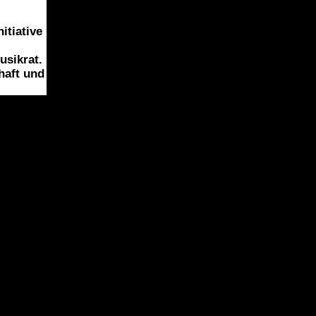
itiative
sikrat.
haft und