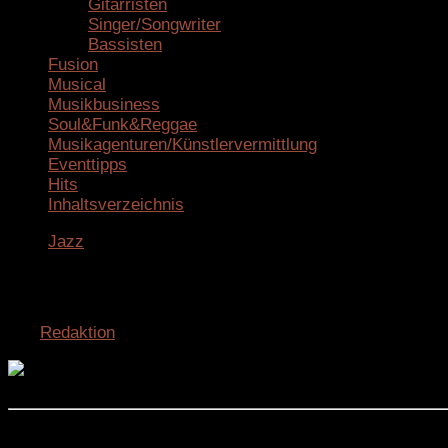
Gitarristen
Singer/Songwriter
Bassisten
Fusion
Musical
Musikbusiness
Soul&Funk&Reggae
Musikagenturen/Künstlervermittlung
Eventtipps
Hits
Inhaltsverzeichnis
Jazz
DEUTSCHER JAZZPREIS 2026 – Bewe
von
Redaktion
· Veröffentlicht
14. November 2025
· Aktuali
Deutscher Jazzpreis 2025 Köln 13 Juni Live Act Sonic Int
Die sechste Ausgabe des Deutschen Jazzpreises wirft 