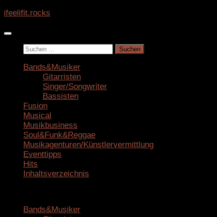
Zum
ifeelifit.rocks
Inhalt
springen
Suchen
nach:
Bands&Musiker
Gitarristen
Singer/Songwriter
Bassisten
Fusion
Musical
Musikbusiness
Soul&Funk&Reggae
Musikagenturen/Künstlervermittlung
Eventtipps
Hits
Inhaltsverzeichnis
Bands&Musiker