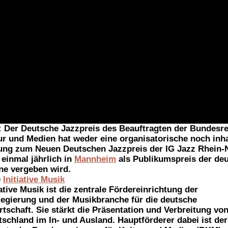
t am 25. April 2026 in Bremen statt.
scher Jazzpreis
:
Der Deutsche Jazzpreis des Beauftragten der Bundesr
ur und Medien hat weder eine organisatorische noch inha
ung zum Neuen Deutschen Jazzpreis der IG Jazz Rhein-
r einmal jährlich in
Mannheim
als Publikumspreis der de
ne vergeben wird.
e
Initiative Musik
iative Musik ist die zentrale Fördereinrichtung der
egierung und der Musikbranche für die deutsche
tschaft. Sie stärkt die Präsentation und Verbreitung vo
schland im In- und Ausland. Hauptförderer dabei ist der