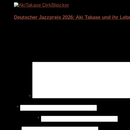
Deutscher Jazzpreis 2026: Aki Takase und ihr Le
20. April 2026
Schreibe einen Kommentar
Deine E-Mail-Adresse wird nicht veröffentlicht.
Erforderlic
Kommentar
*
Name
*
E-Mail-Adresse
*
Website