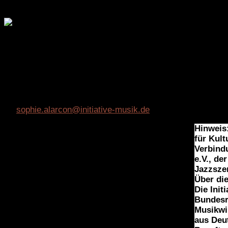
Kultur und Medien (BKM). Die sechste Preisverleihung finde
Deutscher Jazzpreis 2025 Köln 13 Juni alle
Preisträger innen © Robert Winter
KONTAKT
Sophie Alarcon – Projektmanagement Kommunikation Deut
M:
sophie.alarcon@initiative-musik.de
Hinweis
für Kult
Verbind
e.V., de
Jazzsze
Über di
Die Init
Bundesr
Musikwir
aus Deut