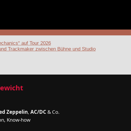
chanics“ auf Tour 2026
st und Trackmaker zwischen Bühne und Studio
Gewicht
ed Zeppelin
,
AC/DC
& Co.
ion, Know-how