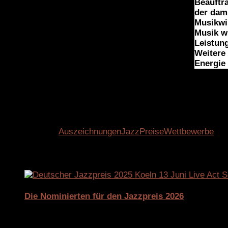
Beauftr
der dami
Musikwir
Musik w
Leistun
Weitere
Energie
Deutscher Jazzpreis
c/o Initiative Musik gGmbH
Friedrichstraße 122
D-10117 Berlin
Schlagwörter:
Auszeichnungen
Jazz
Preise
Wettbewerbe
Für dich vielleicht ebenfalls interessant …
Die Nominierten für den Jazzpreis 2026
4. März 2026