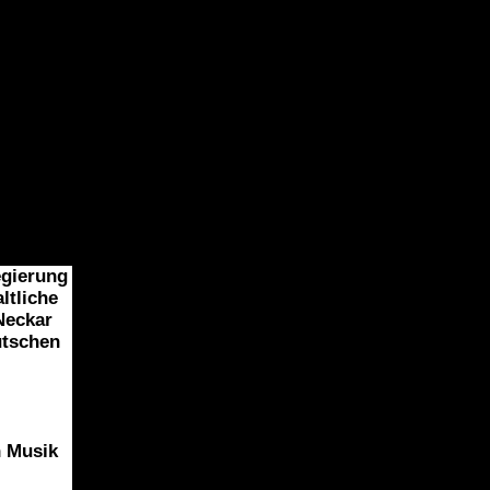
egierung
ltliche
Neckar
utschen
n Musik