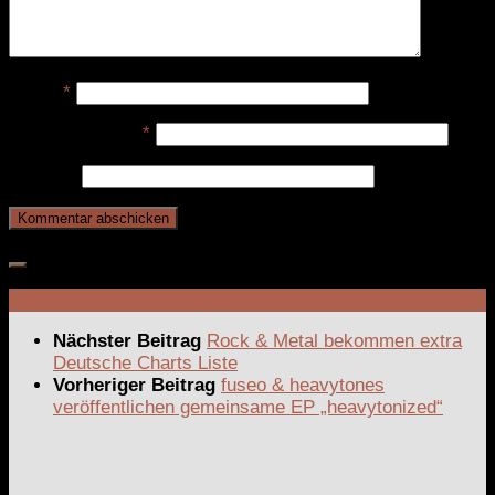
Name
*
E-Mail-Adresse
*
Website
Nächster Beitrag
Rock & Metal bekommen extra
Deutsche Charts Liste
Vorheriger Beitrag
fuseo & heavytones
veröffentlichen gemeinsame EP „heavytonized“