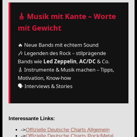
🎸 Musik mit Kante – Worte
mit Gewicht
🔥 Neue Bands mit echtem Sound
🎶 Legenden des Rock – stilprägende
Bands wie
Led Zeppelin
,
AC/DC
& Co.
🎸 Instrumente & Musik machen – Tipps,
Motivation, Know-how
🗣️ Interviews & Stories
Interessante Links:
->
Offizielle Deutsche Charts Allgemein
->
Offizielle Deutsche Charts Rock/Metal