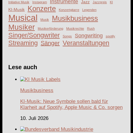
Instrumente
Jazz
Initiative Musik
Instagram
Jazzpreis
KI
Konzerte
KI-Musik
Konzertgitarre
Legenden
Musical
Musikbusiness
Musik
Musiker
Musikerförderung
Musikrechte
Rush
Singer/Songwriter
Songwriting
Songs
spotify
Streaming
Veranstaltungen
Sänger
Lese auch
Musikbusiness
KI-Musik: Neue Symbole sollen bald für
Klarheit auf Spotify, Apple Music & Co. sorgen
10. Juli 2026