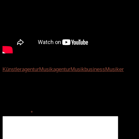
Schlagwörter:
Künstleragentur
Musikagentur
Musikbusiness
Musiker
Schreibe einen Kommentar
Deine E-Mail-Adresse wird nicht veröffentlicht.
Erforderliche Felder sind mit
*
markiert
Kommentar
*