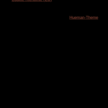
ifeelifit.rocks © 2026. Alle Rechte vorbehalten.
Präsentiert von
- Entworfen mit dem
Hueman-Theme