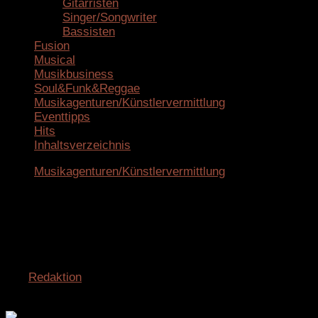
Gitarristen
Singer/Songwriter
Bassisten
Fusion
Musical
Musikbusiness
Soul&Funk&Reggae
Musikagenturen/Künstlervermittlung
Eventtipps
Hits
Inhaltsverzeichnis
Musikagenturen/Künstlervermittlung
Wagners Musikagentur –
Musikervermittlung mit Qualität und
Fairness
von
Redaktion
· Veröffentlicht
4. Juli 2025
· Aktualisiert
11. Juli 2025