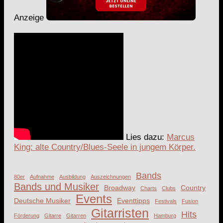
Anzeige
Lies dazu:
Marcus
King: alte Country/Blues-Seele in jungem Körper.
Bands
80er
Aufnahme
Ausbildung
Auszeichnungen
Bands und Musiker
Broadway
Country
Charts
Clubs
Events
Deutsche Musiker
Eventtipps
Festivals
Fusion
Gitarristen
Hits
Förderung
Gitarre
Gitarren
Hamburg