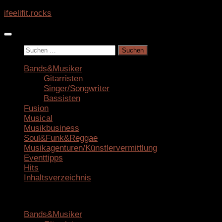
Zum
ifeelifit.rocks
Inhalt
springen
Suchen
nach:
Bands&Musiker
Gitarristen
Singer/Songwriter
Bassisten
Fusion
Musical
Musikbusiness
Soul&Funk&Reggae
Musikagenturen/Künstlervermittlung
Eventtipps
Hits
Inhaltsverzeichnis
Bands&Musiker