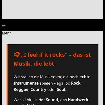
Mehr
🎧 „I feel if it rocks“ – das ist
Musik, die lebt.
Wir stellen dir Musiker vor, die noch
echte
Instrumente
spielen – egal ob
Rock
,
Reggae
,
Country
oder
Soul
.
Was zählt, ist der
Sound
, das
Handwerk
,