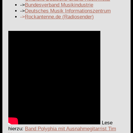
->
Bundesverband Musikindustrie
->
Deutsches Musik Informationszentrum
->
Rockantenne.de (Radiosender)
Lese
hierzu:
Band Polyphia mit Ausnahmegitarrist Tim