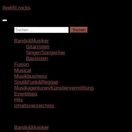
Zum
ifeelifit.rocks
Inhalt
springen
Suchen
nach:
Bands&Musiker
Gitarristen
Singer/Songwriter
Bassisten
Fusion
Musical
Musikbusiness
Soul&Funk&Reggae
Musikagenturen/Künstlervermittlung
Eventtipps
Hits
Inhaltsverzeichnis
Bands&Musiker