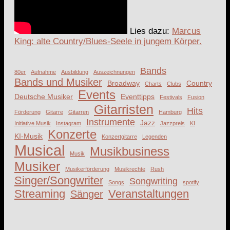
Lies dazu:
Marcus
King: alte Country/Blues-Seele in jungem Körper.
Bands
80er
Aufnahme
Ausbildung
Auszeichnungen
Bands und Musiker
Broadway
Country
Charts
Clubs
Events
Deutsche Musiker
Eventtipps
Festivals
Fusion
Gitarristen
Hits
Förderung
Gitarre
Gitarren
Hamburg
Instrumente
Jazz
Initiative Musik
Instagram
Jazzpreis
KI
Konzerte
KI-Musik
Konzertgitarre
Legenden
Musical
Musikbusiness
Musik
Musiker
Musikerförderung
Musikrechte
Rush
Singer/Songwriter
Songwriting
Songs
spotify
Streaming
Veranstaltungen
Sänger