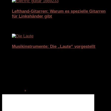
Lefthand-Gitarren: Warum es spezielle Gitarren
für Linkshänder gibt
21. November 2025
Musikinstrumente: Die „Laute“ vorgestellt
19. Dezember 2025
Schreibe einen Kommentar
Deine E-Mail-Adresse wird nicht veröffentlicht.
Erforderliche Felder sind mit
*
markiert
Kommentar
*