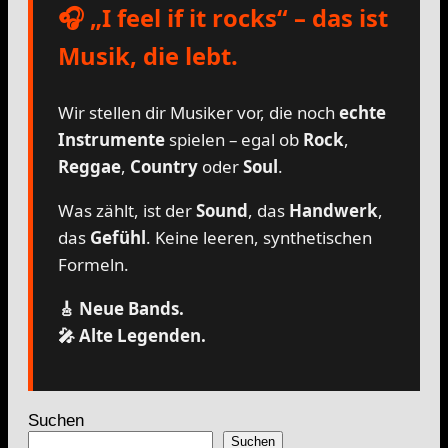
🎧 „I feel if it rocks“ – das ist
Musik, die lebt.
Wir stellen dir Musiker vor, die noch
echte
Instrumente
spielen – egal ob
Rock
,
Reggae
,
Country
oder
Soul
.
Was zählt, ist der
Sound
, das
Handwerk
,
das
Gefühl
. Keine leeren, synthetischen
Formeln.
🎸 Neue Bands.
🎤 Alte Legenden.
Suchen
Suchen