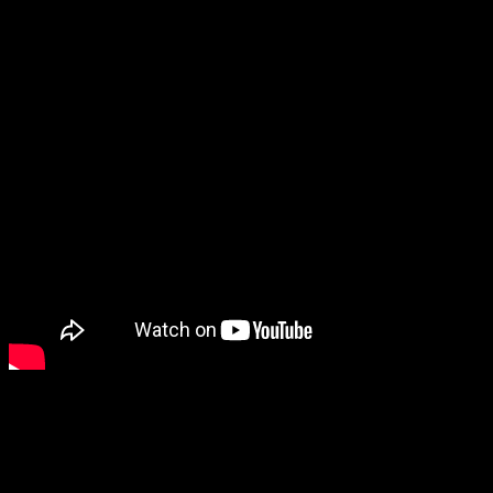
dargestellt werden – das Claviton hingegen wurde genau
für diesen Zweck entwickelt.
Warum gerade 31 Töne?
Die Zahl 31 ist kein Zufall. Das Instrument basiert auf
einem Stimmungssystem, das bereits im 17. Jahrhundert