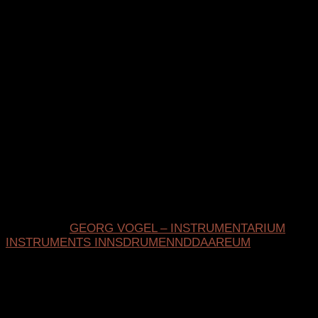
theoretisch beschrieben wurde und besonders reine
Intervalle ermöglicht.
Im Vergleich zur heute üblichen gleichstufigen
Zwölftonstimmung ergeben sich:
reinere Dur- und Mollakkorde,
deutlich feinere Tonabstufungen,
mehr Ausdrucksmöglichkeiten,
eine bessere Darstellung historischer und
außereuropäischer Musik.
Gleichzeitig eröffnet das System völlig neue
Möglichkeiten für zeitgenössische Komponisten und
improvisierende Musiker.
Mehr Infos:
GEORG VOGEL – INSTRUMENTARIUM
INSTRUMENTS INNSDRUMENNDDAAREUM
Eine besondere Tastatur
Auf den ersten Blick wirkt die Tastatur ungewohnt. Die