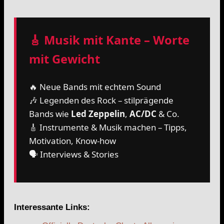
🎸 Musik mit Kante – Worte
mit Gewicht
🔥 Neue Bands mit echtem Sound
🎶 Legenden des Rock – stilprägende
Bands wie
Led Zeppelin
,
AC/DC
& Co.
🎸 Instrumente & Musik machen – Tipps,
Motivation, Know-how
🗣️ Interviews & Stories
Interessante Links: