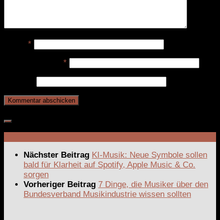
Name
*
E-Mail-Adresse
*
Website
Nächster Beitrag
KI-Musik: Neue Symbole sollen
bald für Klarheit auf Spotify, Apple Music & Co.
sorgen
Vorheriger Beitrag
7 Dinge, die Musiker über den
Bundesverband Musikindustrie wissen sollten