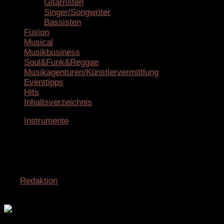
Gitarristen
Singer/Songwriter
Bassisten
Fusion
Musical
Musikbusiness
Soul&Funk&Reggae
Musikagenturen/Künstlervermittlung
Eventtipps
Hits
Inhaltsverzeichnis
Instrumente
Das Claviton – ein Tasteninstrument
mit 31 Tönen pro Oktave
von
Redaktion
· Veröffentlicht
1. Juli 2026
· Aktualisiert
1.
Juli 2026