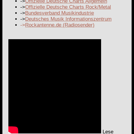
->
Offizielle Deutsche Charts Allgemein
->
Offizielle Deutsche Charts Rock/Metal
->
Bundesverband Musikindustrie
->
Deutsches Musik Informationszentrum
->
Rockantenne.de (Radiosender)
Lese