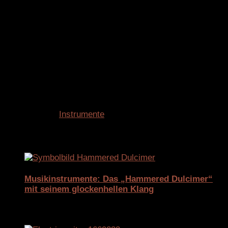
zwischen Musiktheorie, Instrumentenbau und kreativer
Klangforschung.
Ob sich das Claviton langfristig etabliert, bleibt
abzuwarten. Schon heute gilt es jedoch als eines der
spannendsten Instrumente für Musiker, die über die
Grenzen der klassischen Zwölftonmusik hinausdenken
möchten.
Schlagwörter:
Instrumente
Für dich vielleicht ebenfalls interessant …
Musikinstrumente: Das „Hammered Dulcimer“
mit seinem glockenhellen Klang
22. Dezember 2025