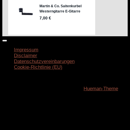
Impressum
Disclaimer
Datenschutzvereinbarungen
Cookie-Richtlinie (EU)
ifeelifit.rocks © 2026. Alle Rechte vorbehalten.
Präsentiert von
- Entworfen mit dem
Hueman-Theme